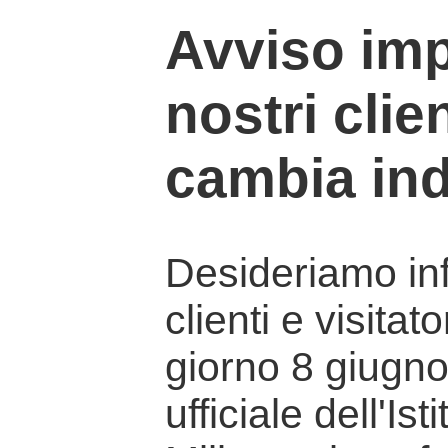
Avviso imp
nostri clien
cambia ind
Desideriamo info
clienti e visitat
giorno 8 giugno 
ufficiale dell'Is