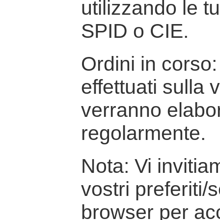
utilizzando le t
SPID o CIE.
Ordini in corso: 
effettuati sulla
verranno elabor
regolarmente.
Nota: Vi inviti
vostri preferiti/
browser per ac