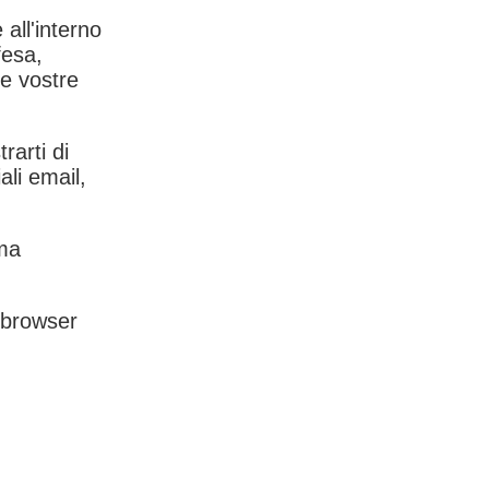
 all'interno
fesa,
le vostre
rarti di
ali email,
rma
l browser