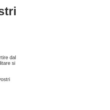
tri
rtire dal
itare si
vostri