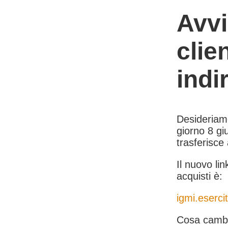
Avvi
clie
indi
Desideriamo 
giorno 8 giu
trasferisce
Il nuovo lin
acquisti è:
igmi.esercit
Cosa cambi