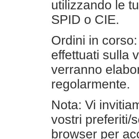
utilizzando le t
SPID o CIE.
Ordini in corso: 
effettuati sulla
verranno elabor
regolarmente.
Nota: Vi inviti
vostri preferiti/
browser per ac