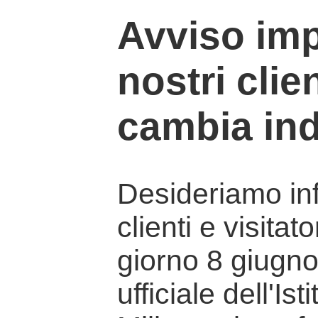
Avviso imp
nostri clien
cambia ind
Desideriamo info
clienti e visitat
giorno 8 giugno 
ufficiale dell'Is