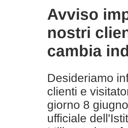
Avviso imp
nostri clien
cambia ind
Desideriamo info
clienti e visitat
giorno 8 giugno 
ufficiale dell'Is