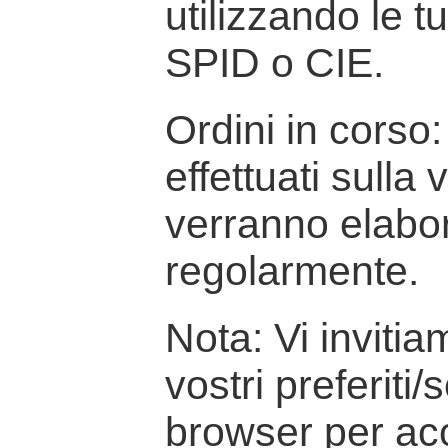
utilizzando le t
SPID o CIE.
Ordini in corso: 
effettuati sulla
verranno elabor
regolarmente.
Nota: Vi inviti
vostri preferiti/
browser per ac