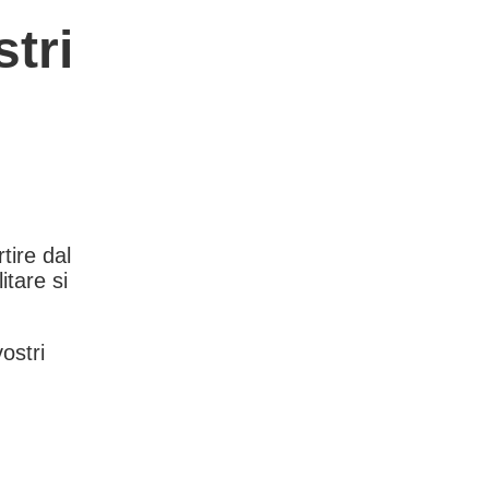
tri
rtire dal
itare si
vostri