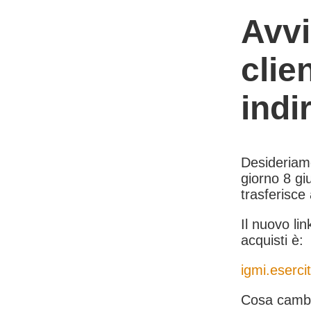
Avvi
clie
indi
Desideriamo 
giorno 8 giu
trasferisce
Il nuovo lin
acquisti è:
igmi.esercit
Cosa cambi