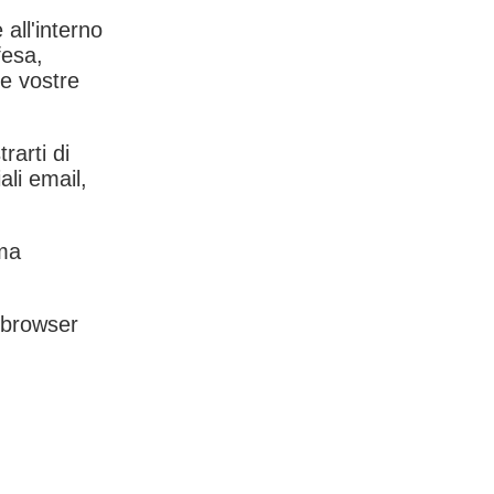
 all'interno
fesa,
le vostre
rarti di
ali email,
rma
l browser